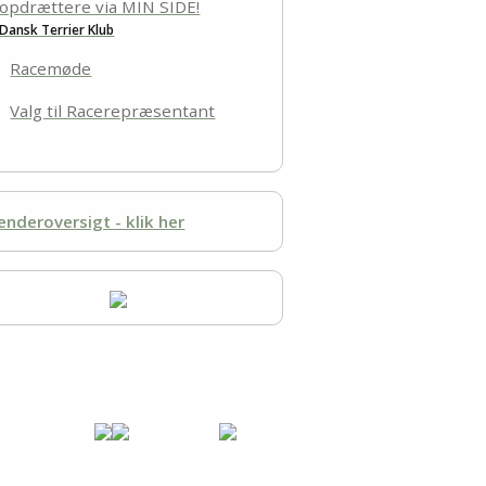
opdrættere via MIN SIDE!
ørbæk Sø
Dansk Terrier Klub
and
Racemøde
Valg til Racerepræsentant
enderoversigt - klik her
Specialklub under
Fordi jeg
Dansk Kennel Klub
elsker