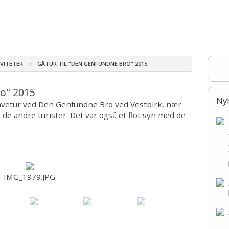
rskonkurrencen
Kenneler
Aktiviteter
Galleri
Kontakt
inderne 2017
Traveture
Tidligere aktiviteter
Nytårstur
Wheaten 40 
Dygtige wheatens
Moesgaard 
IVITETER
GÅTUR TIL "DEN GENFUNDNE BRO" 2015
Fredensborg
ro" 2015
Gåtur ved D
Ny
travetur ved Den Genfundne Bro ved Vestbirk, nær
Travetur ve
 de andre turister. Det var også et flot syn med de
Geografisk 
Herlufsholm
Stige Ø 201
IMG_1979.JPG
Hvalpeklippe
Gåtur til "