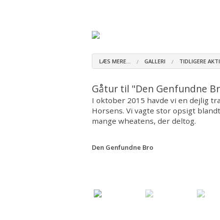
Om racen
Materiale om racen
Å
V
LÆS MERE...
GALLERI
TIDLIGERE AKT
Gåtur til "Den Genfundne B
I oktober 2015 havde vi en dejlig 
Horsens. Vi vagte stor opsigt blandt
mange wheatens, der deltog.
Den Genfundne Bro