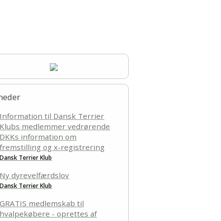
år i danmark
2017
 2017
avinde på Fyn
heder
d Sorø 2017
Information til Dansk Terrier
Klubs medlemmer vedrørende
Have Kolding 2016
DKKs information om
fremstilling og x-registrering
 2016
Dansk Terrier Klub
6
IMG_1982.JPG
Ny dyrevelfærdslov
Dansk Terrier Klub
kursus
GRATIS medlemskab til
Den Genfundne Bro" 2015
hvalpekøbere - oprettes af