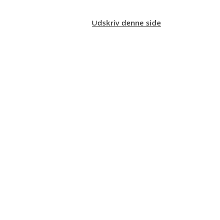
Udskriv denne side
Kontaktperson for racen:
Anne Skodborg
21778000