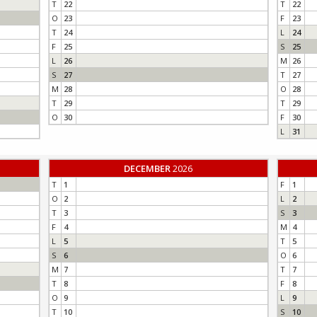
T
22
T
22
O
23
F
23
T
24
L
24
F
25
S
25
L
26
M
26
S
27
T
27
M
28
O
28
T
29
T
29
O
30
F
30
L
31
DECEMBER
2026
T
1
F
1
O
2
L
2
T
3
S
3
F
4
M
4
L
5
T
5
S
6
O
6
M
7
T
7
T
8
F
8
O
9
L
9
T
10
S
10