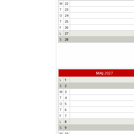
M
22
T
23
O
24
T
25
F
26
L
27
S
28
MAJ
2027
L
1
S
2
M
3
T
4
O
5
T
6
F
7
L
8
S
9
M
10