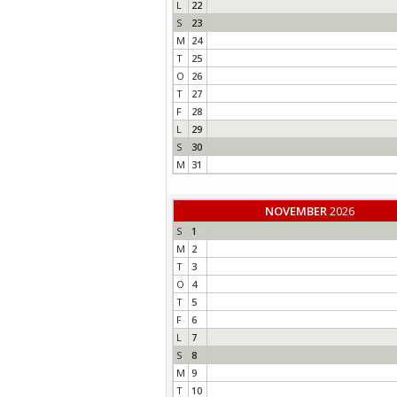
L
22
S
23
M
24
T
25
O
26
T
27
F
28
L
29
S
30
M
31
NOVEMBER
2026
S
1
M
2
T
3
O
4
T
5
F
6
L
7
S
8
M
9
T
10