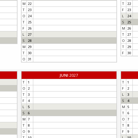
M
22
T
22
T
23
F
23
O
24
L
24
T
25
S
25
F
26
M
26
L
27
T
27
S
28
O
28
M
29
T
29
T
30
F
30
O
31
JUNI
2027
T
1
T
1
O
2
F
2
T
3
L
3
F
4
S
4
L
5
M
5
S
6
T
6
M
7
O
7
T
8
T
8
O
9
F
9
T
10
L
10