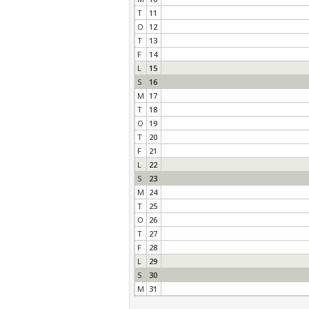
T
11
O
12
T
13
F
14
L
15
S
16
M
17
T
18
O
19
T
20
F
21
L
22
S
23
M
24
T
25
O
26
T
27
F
28
L
29
S
30
M
31