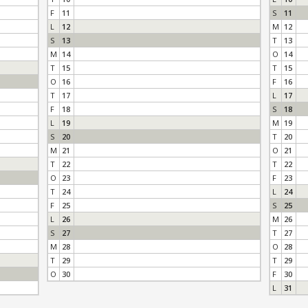
F
11
S
11
L
12
M
12
S
13
T
13
M
14
O
14
T
15
T
15
O
16
F
16
T
17
L
17
F
18
S
18
L
19
M
19
S
20
T
20
M
21
O
21
T
22
T
22
O
23
F
23
T
24
L
24
F
25
S
25
L
26
M
26
S
27
T
27
M
28
O
28
T
29
T
29
O
30
F
30
L
31