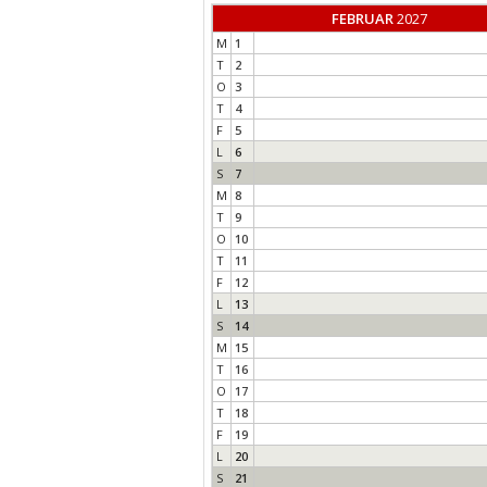
FEBRUAR
2027
M
1
T
2
O
3
T
4
F
5
L
6
S
7
M
8
T
9
O
10
T
11
F
12
L
13
S
14
M
15
T
16
O
17
T
18
F
19
L
20
S
21