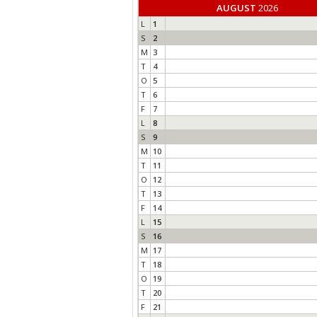
AUGUST
2026
L
1
S
2
M
3
T
4
O
5
T
6
F
7
L
8
S
9
M
10
T
11
O
12
T
13
F
14
L
15
S
16
M
17
T
18
O
19
T
20
F
21