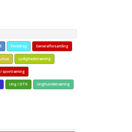
år i danmark
2017
 2017
l
Foredrag
Generalforsamling
avinde på Fyn
ursus
Lydighedstræning
d Sorø 2017
 / sportræning
Have Kolding 2016
Ung I DTK
Unghundetræning
 2016
6
kursus
Den Genfundne Bro" 2015