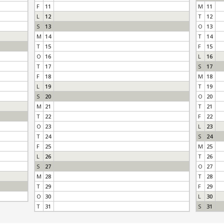
F
11
M
11
L
12
T
12
S
13
O
13
M
14
T
14
T
15
F
15
O
16
L
16
T
17
S
17
F
18
M
18
L
19
T
19
S
20
O
20
M
21
T
21
T
22
F
22
O
23
L
23
T
24
S
24
F
25
M
25
L
26
T
26
S
27
O
27
M
28
T
28
T
29
F
29
O
30
L
30
T
31
S
31