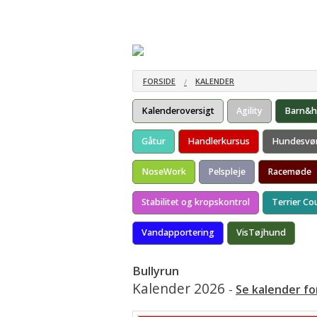
Om racen
Materiale om racen
Å
V
FORSIDE
KALENDER
Kalenderoversigt
Agility
Barn&
Gåtur
Handlerkursus
Hundesvø
NoseWork
Pelspleje
Racemøde
Stabilitet og kropskontrol
Terrier Co
Vandapportering
VisTøjhund
Bullyrun
Kalender 2026
-
Se kalender fo