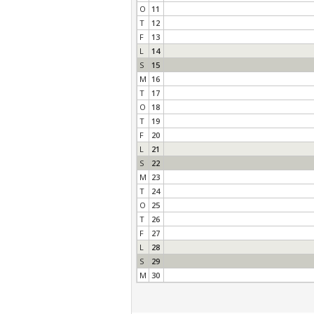
O
11
T
12
F
13
L
14
S
15
M
16
T
17
O
18
T
19
F
20
L
21
S
22
M
23
T
24
O
25
T
26
F
27
L
28
S
29
M
30