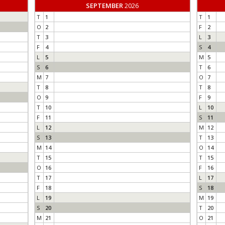
SEPTEMBER
2026
Gåtur ved R
T
1
T
1
Stenhøj Str
O
2
F
2
T
3
L
3
F
4
S
4
L
5
M
5
S
6
T
6
M
7
O
7
T
8
T
8
O
9
F
9
T
10
L
10
F
11
S
11
L
12
M
12
S
13
T
13
M
14
O
14
T
15
T
15
O
16
F
16
T
17
L
17
F
18
S
18
L
19
M
19
S
20
T
20
M
21
O
21