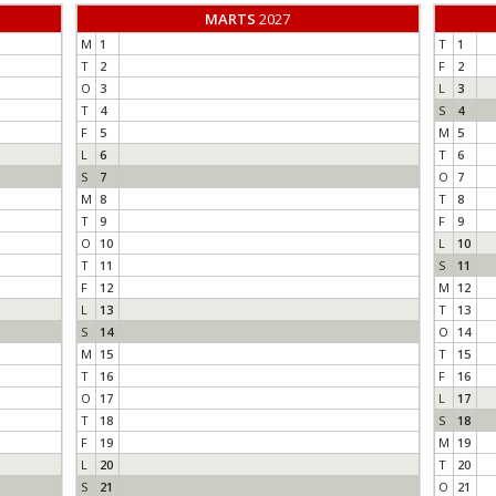
MARTS
2027
M
1
T
1
T
2
F
2
O
3
L
3
T
4
S
4
F
5
M
5
L
6
T
6
S
7
O
7
M
8
T
8
T
9
F
9
O
10
L
10
T
11
S
11
F
12
M
12
L
13
T
13
S
14
O
14
M
15
T
15
T
16
F
16
O
17
L
17
T
18
S
18
F
19
M
19
L
20
T
20
S
21
O
21