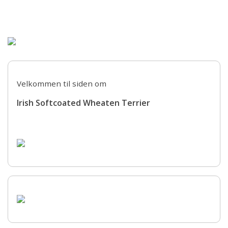
Forsiden
Om racen
Materiale om racen
Velkommen til siden om
Årskonkurrencen
Irish Softcoated Wheaten Terrier
Kenneler
Aktiviteter
Galleri
Kontakt